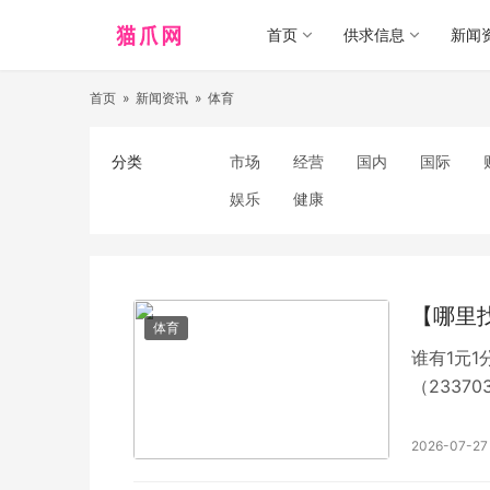
首页
供求信息
新闻
首页
»
新闻资讯
»
体育
分类
市场
经营
国内
国际
娱乐
健康
【哪里
体育
谁有1元1
（2337
不会出现
剩干净纯
2026-07-27
红中麻将