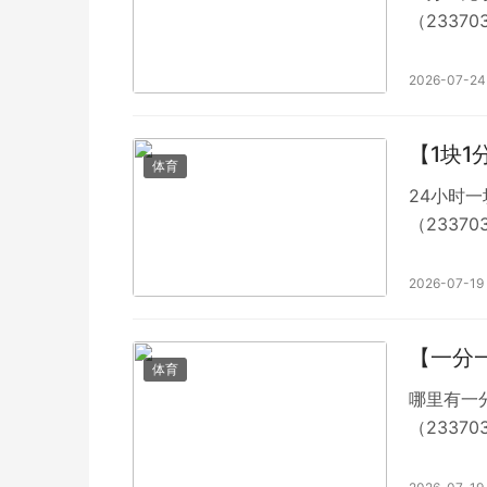
（2337
不会出现
时光舒心
2026-07-24
【1块
体育
24小时一
（2337
不会出现
子自有独
2026-07-19
中麻将群
【一分
体育
哪里有一分
（2337
不会出现
透的朝露