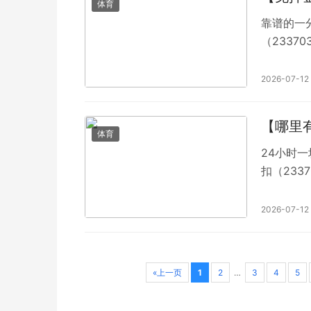
体育
靠谱的一分
（2337
不会出现
自己向往
2026-07-12
中麻将群
【哪里
体育
24小时一
扣（233
烦，不会
拼命追赶
2026-07-12
«上一页
1
2
…
3
4
5