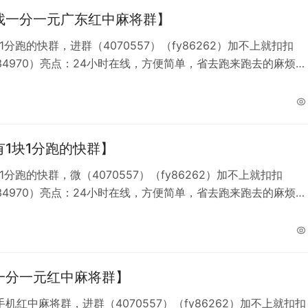
找一分一元广东红中麻将群】
1分跑的快群，进群（4070557）（fy86262）加不上就扣扣
034970）亮点：24小时在线，方便简单，省去跑来跑去的麻烦，
三缺一的状态。简介：. 把生活里的烦恼尽数交付晚风，自留心
坦荡，开局喜提红中赖子，牌路通畅，每一把都有胡牌希望。
有1块1分跑的快群】
1分跑的快群，微（4070557）（fy86262）加不上就扣扣
034970）亮点：24小时在线，方便简单，省去跑来跑去的麻烦，
三缺一的状态。简介：月色温润铺满整条安静街巷，模样恰似当
你相逢，集齐四张红中本想大展身手，放平心态输赢不必挂怀。
群 跑得快群
一分一元红中麻将群】
机红中麻将群，进群（4070557）（fy86262）加不上就扣扣