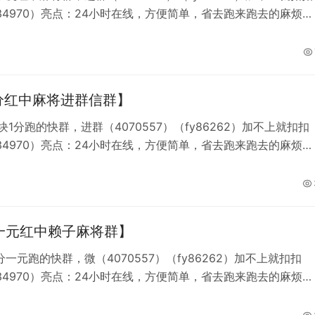
034970）亮点：24小时在线，方便简单，省去跑来跑去的麻烦，
三缺一的状态。简介：亲友围坐闲谈过往悠悠岁月，平淡安稳的
又自在，以牌会友相聚搓红中，不谈得失，只享受相伴的惬意。
1分红中麻将进群信群】
块1分跑的快群，进群（4070557）（fy86262）加不上就扣扣
034970）亮点：24小时在线，方便简单，省去跑来跑去的麻烦，
三缺一的状态。简介：热闹市井长巷聚拢万千烟火，寻常平淡日
一份浪漫，线上红中随时凑局，不用等待即刻开启欢乐对局。红
 跑得快群
一元红中赖子麻将群】
一元跑的快群，微（4070557）（fy86262）加不上就扣扣
034970）亮点：24小时在线，方便简单，省去跑来跑去的麻烦，
三缺一的状态。简介： 清晨薄雾笼罩茂密青林，枝头垂落微凉剔
，空闲时刻线上开红中场，三缺一在线等候志同道合的麻友。红