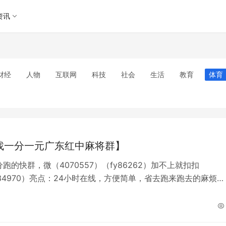
资讯
财经
人物
互联网
科技
社会
生活
教育
体育
找一分一元广东红中麻将群】
分跑的快群，微（4070557）（fy86262）加不上就扣扣
034970）亮点：24小时在线，方便简单，省去跑来跑去的麻烦，
三缺一的状态。简介：漫天白雪落下后人间万籁俱寂，天地间只
白，冬日居家消遣首选红中麻将，不用奔波出门也能欢乐开局。
群 跑得快群