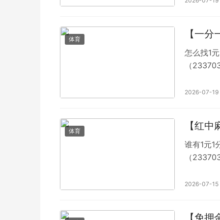
2026-07-19
中麻将群
【一分
体育
怎么找1元
（2337
喜，无聊
2026-07-19
【红中
体育
谁有1元1
（2337
不会出现
清冷月色
2026-07-15
【免押