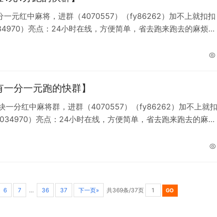
一元红中麻将，进群（4070557）（fy86262）加不上就扣扣
034970）亮点：24小时在线，方便简单，省去跑来跑去的麻烦，
三缺一的状态。简介：褪去周身浮躁慢慢沉淀自我，一点点活成
的模样，长期稳定红中麻友群，随时上线都能找到合拍搭子。红
 跑得快群
有一分一元跑的快群】
块一分红中麻将群，进群（4070557）（fy86262）加不上就
7034970）亮点：24小时在线，方便简单，省去跑来跑去的麻
出现三缺一的状态。简介： 允许生活里一切事物缓缓发生，不必
世间匆忙节奏，闲暇搓红中放松大脑，抛开焦虑轻装享受休闲。
6
7
…
36
37
下一页»
共369条/37页