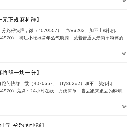
 跑得快群
一元正规麻将群】
1分跑得快群，微（4070557）（fy86262）加不上就扣扣
034970）. 街边小吃摊常年热气腾腾，藏着普通人最简单纯粹的
找不到消遣就打红中，抓鸟翻倍提升打牌趣味。
麻将群一块一分】
分跑的快群，微（4070557）（fy86262）加不上就扣扣
034970）亮点：24小时在线，方便简单，省去跑来跑去的麻烦，
三缺一的状态。简介：你我隔山隔水遥遥两两相望，无尽思念随
肆意漫延，闲来搓红中打发独处时光，赖子相伴消解孤单心绪。
金1元1分跑的快群】