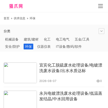
首页
»
供求信息
»
环保
分类
机械设备
建筑/建材
化工
电工电气
五金/工具
安全/防护
环保
仪器仪表
IT设备/数码/软件
农林牧副渔
交通运输
商务服务
冶金矿产
塑料
橡胶
食品饮料
电子元器件
医疗/护理
包装/印刷
宜宾化工脱硫废水处理设备/电镀漂
汽摩及配件
日用百货
能源
加工
照明
通信产品
洗废水设备/出水水质达标
家用电器
美妆日化
运动户外
服装
传媒/广电
2026-08-07
0
工艺品/礼品
纺织/皮革
办公/文教
纸业
其他未分类
永兴电镀漂洗废水处理设备/低温蒸
发结晶/中水回用设备