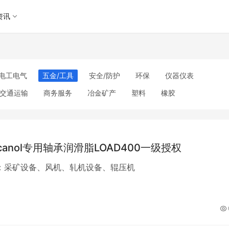
资讯
电工电气
五金/工具
安全/防护
环保
仪器仪表
交通运输
商务服务
冶金矿产
塑料
橡胶
理
包装/印刷
汽摩及配件
日用百货
能源
加工
美妆日化
运动户外
服装
传媒/广电
工艺品/礼品
其他未分类
Arcanol专用轴承润滑脂LOAD400一级授权
：采矿设备、风机、轧机设备、辊压机