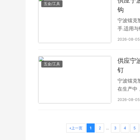
供应宁
五金/工具
钩
宁波镭克
手.适用与
2026-08-05
供应宁
五金/工具
钉
宁波镭克
在生产中
2026-08-05
«上一页
1
2
…
3
4
5