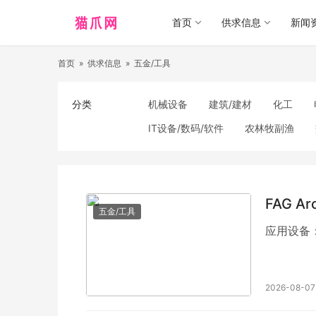
首页
供求信息
新闻
首页
»
供求信息
»
五金/工具
分类
机械设备
建筑/建材
化工
IT设备/数码/软件
农林牧副渔
食品饮料
电子元器件
医疗/护
照明
通信产品
家用电器
纺织/皮革
办公/文教
纸业
FAG 
五金/工具
应用设备
2026-08-07